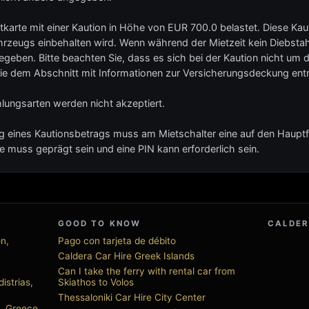
tkarte mit einer Kaution in Höhe von EUR 700.0 belastet. Diese Kauti
zeugs einbehalten wird. Wenn während der Mietzeit kein Diebstahl
egeben. Bitte beachten Sie, dass es sich bei der Kaution nicht um
Sie dem Abschnitt mit Informationen zur Versicherungsdeckung en
ungsarten werden nicht akzeptiert.
g eines Kautionsbetrags muss am Mietschalter eine auf den Hauptfa
e muss geprägt sein und eine PIN kann erforderlich sein.
GOOD TO KNOW
CALDER
on,
Pago con tarjeta de débito
Caldera Car Hire Greek Islands
Can I take the ferry with rental car from
istrias,
Skiathos to Volos
Thessaloniki Car Hire City Center
, Greece